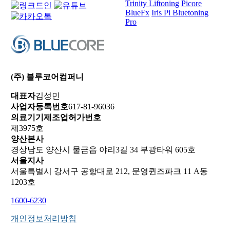
Trinity Liftoning
Picore
BlueFx
Iris Pi Bluetoning
Pro
(주) 블루코어컴퍼니
대표자
김성민
사업자등록번호
617-81-96036
의료기기제조업허가번호
제3975호
양산본사
경상남도 양산시 물금읍 야리3길 34 부광타워 605호
서울지사
서울특별시 강서구 공항대로 212, 문영퀸즈파크 11 A동
1203호
1600-6230
개인정보처리방침
이용약관
서비스/보증