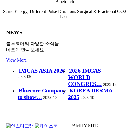
Bluetouch
Same Energy, Different Pulse Durations
Surgical & Fractional CO
2
Laser
NEWS
블루코어의 다양한 소식을
빠르게 만나보세요.
View More
IMCAS ASIA 2026
2026 IMCAS
WORLD
2026-05
CONGRES…
2025-12
Bluecore Company
KOREA DERMA
to show…
2025
2025-10
2025-10
마케팅 자료 다운로드
오시는 길
제품 문의
FAMILY SITE